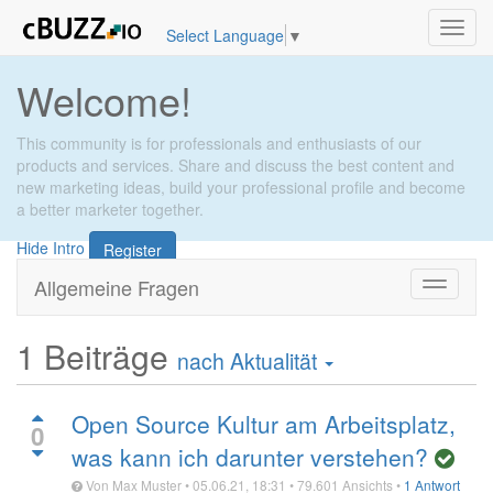
Toggl
Select Language
▼
navig
Welcome!
This community is for professionals and enthusiasts of our
products and services. Share and discuss the best content and
new marketing ideas, build your professional profile and become
a better marketer together.
Hide Intro
Register
Allgemeine Fragen
Zu
Navigati
wechsel
1
Beiträge
nach Aktualität
Open Source Kultur am Arbeitsplatz,
0
was kann ich darunter verstehen?
Von
Max Muster
•
05.06.21, 18:31
•
79.601
Ansichts
•
1 Antwort