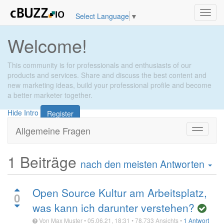
Toggl
Select Language
▼
navig
Welcome!
This community is for professionals and enthusiasts of our
products and services. Share and discuss the best content and
new marketing ideas, build your professional profile and become
a better marketer together.
Hide Intro
Register
Allgemeine Fragen
Zu
Navigati
wechsel
1
Beiträge
nach den meisten Antworten
Open Source Kultur am Arbeitsplatz,
0
was kann ich darunter verstehen?
Von
Max Muster
•
05.06.21, 18:31
•
78.733
Ansichts
•
1 Antwort